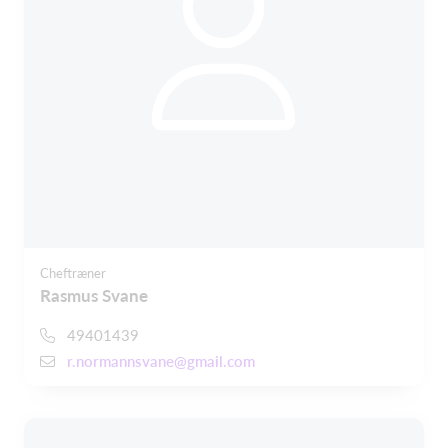
Cheftræner
Rasmus Svane
49401439
r.normannsvane@gmail.com